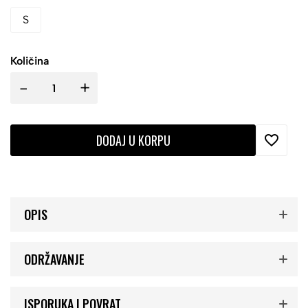
S
Količina
-
+
DODAJ U KORPU
OPIS
ODRŽAVANJE
ISPORUKA I POVRAT