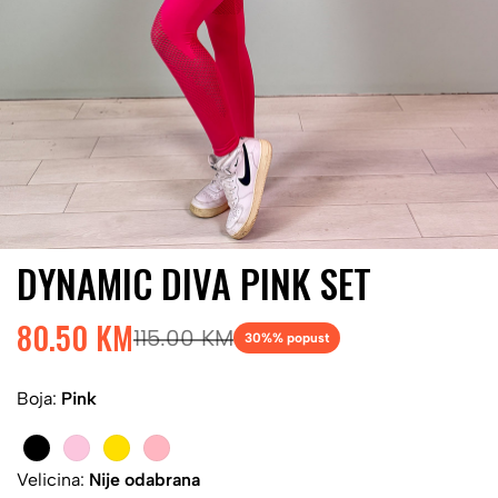
DYNAMIC DIVA PINK SET
80.50 KM
115.00 KM
30%
% popust
Boja:
Pink
Velicina:
Nije odabrana