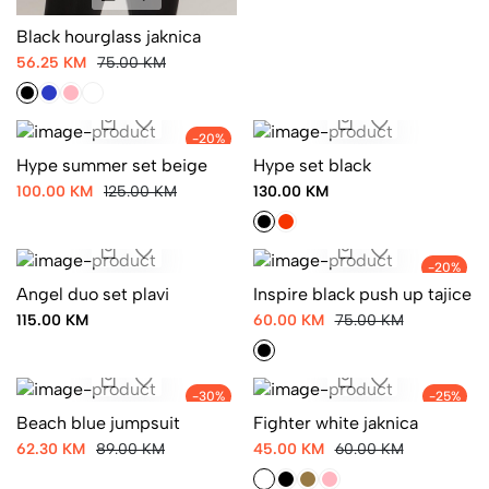
Black hourglass jaknica
56.25 KM
75.00 KM
-20%
Hype summer set beige
Hype set black
100.00 KM
125.00 KM
130.00 KM
-20%
Angel duo set plavi
Inspire black push up tajice
115.00 KM
60.00 KM
75.00 KM
-30%
-25%
Beach blue jumpsuit
Fighter white jaknica
62.30 KM
89.00 KM
45.00 KM
60.00 KM