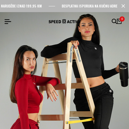
RUDŽBE IZNAD 199,95 KM
BESPLATNA ISPORUKA NA KUĆNU ADRESU ZA NARU
0