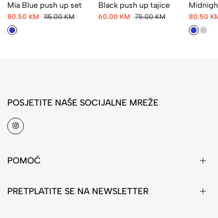
Mia Blue push up set
Black push up tajice
Midnigh
set
80.50 KM
115.00 KM
60.00 KM
75.00 KM
80.50 K
POSJETITE NAŠE SOCIJALNE MREŽE
POMOĆ
PRETPLATITE SE NA NEWSLETTER