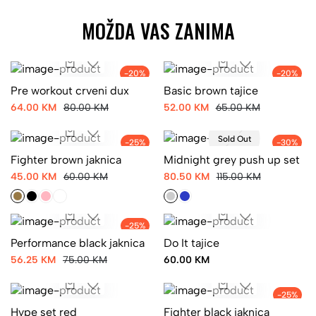
MOŽDA VAS ZANIMA
-20%
-20%
Pre workout crveni dux
Basic brown tajice
64.00 KM
80.00 KM
52.00 KM
65.00 KM
Sold Out
-25%
-30%
Fighter brown jaknica
Midnight grey push up set
45.00 KM
60.00 KM
80.50 KM
115.00 KM
-25%
Performance black jaknica
Do It tajice
56.25 KM
75.00 KM
60.00 KM
-25%
Hype set red
Fighter black jaknica