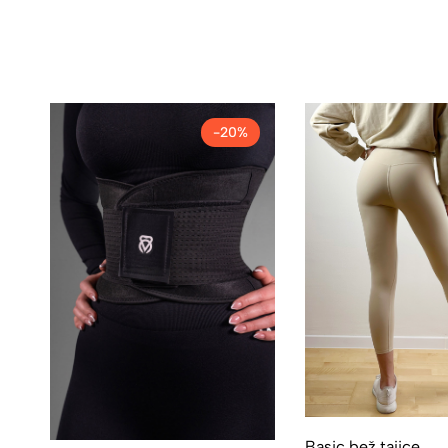
-20%
Basic bež tajice