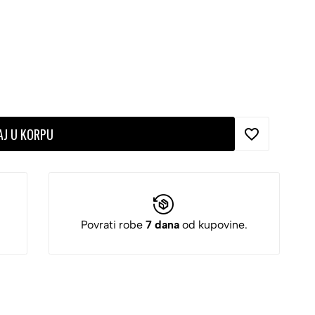
AJ U KORPU
Povrati robe
7 dana
od kupovine.