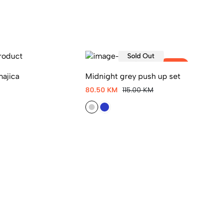
Sold Out
-30%
majica
Midnight grey push up set
Lu
80.50 KM
115.00 KM
70