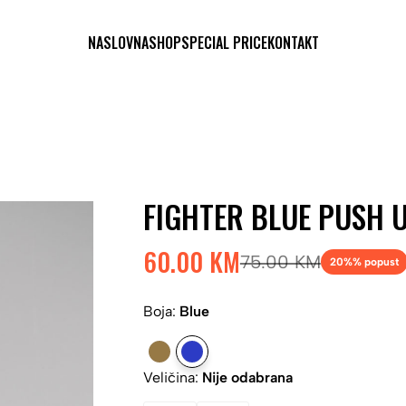
NASLOVNA
SHOP
SPECIAL PRICE
KONTAKT
FIGHTER BLUE PUSH U
60.00 KM
75.00 KM
20%
% popust
Boja:
Blue
Veličina:
Nije odabrana