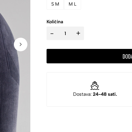
S M
M L
Količina
-
+
DOD
Dostava:
24-48 sati.