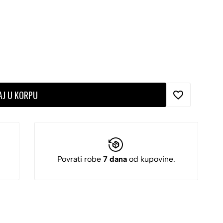
AJ U KORPU
Povrati robe
7 dana
od kupovine.