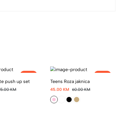
-30%
-25%
te push up set
Teens Roza jaknica
Bl
115.00 KM
45.00 KM
60.00 KM
56