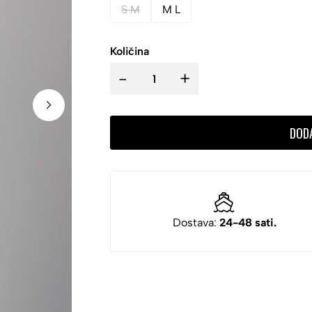
S M
M L
Količina
-
+
DOD
Dostava:
24-48 sati.