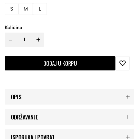
S
M
L
Količina
-
+
DODAJ U KORPU
OPIS
ODRŽAVANJE
ISPORUKA I POVRAT