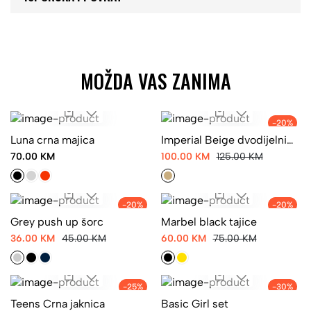
MOŽDA VAS ZANIMA
-20%
Luna crna majica
Imperial Beige dvodijelni
set
70.00 KM
100.00 KM
125.00 KM
-20%
-20%
Grey push up šorc
Marbel black tajice
36.00 KM
45.00 KM
60.00 KM
75.00 KM
-25%
-30%
Teens Crna jaknica
Basic Girl set