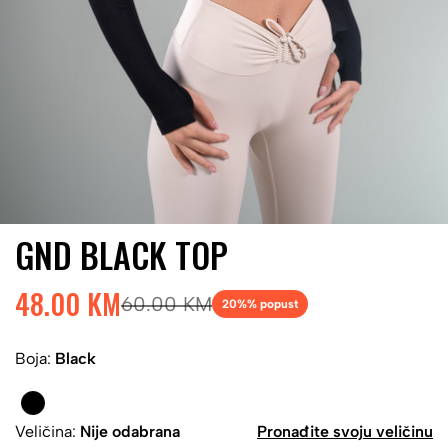
GND BLACK TOP
48.00 KM
60.00 KM
20%
% popust
Boja:
Black
Veličina:
Nije odabrana
Pronađite svoju veličinu