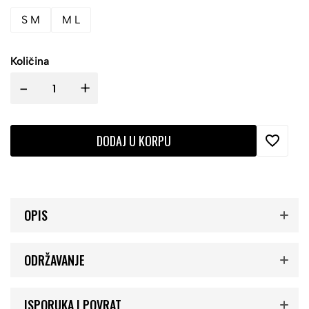
S M
M L
Količina
-
+
DODAJ U KORPU
OPIS
ODRŽAVANJE
ISPORUKA I POVRAT