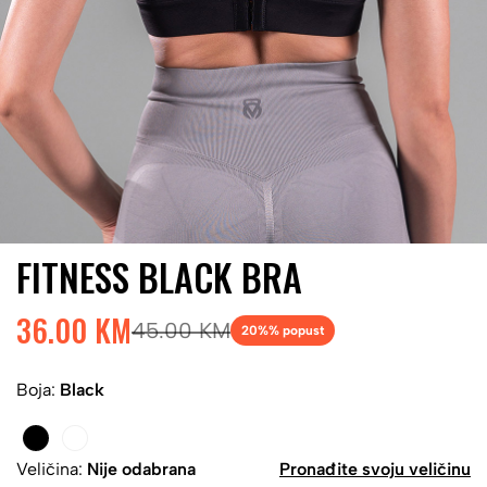
FITNESS BLACK BRA
36.00 KM
45.00 KM
20%
% popust
Boja:
Black
Veličina:
Nije odabrana
Pronađite svoju veličinu