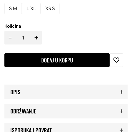
S M
L XL
XS S
Količina
-
+
DODAJ U KORPU
OPIS
ODRŽAVANJE
ISPORUKA I POVRAT