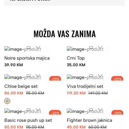
MOŽDA VAS ZANIMA
Noire sportska majica
Crni Top
39.90 KM
35.00 KM
-25%
-20%
Chloe beige set
Viva trodijelni set
86.00 KM
115.00 KM
119.20 KM
149.00 KM
-30%
-25%
Basic rose push up set
Fighter brown jaknica
80.50 KM
115.00 KM
45.00 KM
60.00 KM