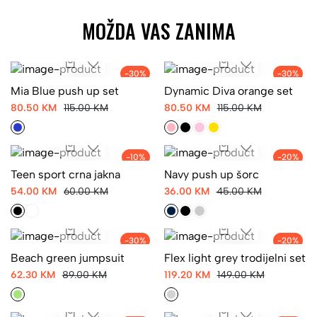
MOŽDA VAS ZANIMA
-30%
-30%
Mia Blue push up set
Dynamic Diva orange set
80.50 KM
115.00 KM
80.50 KM
115.00 KM
-10%
-20%
Teen sport crna jakna
Navy push up šorc
54.00 KM
60.00 KM
36.00 KM
45.00 KM
-30%
-20%
Beach green jumpsuit
Flex light grey trodijelni set
62.30 KM
89.00 KM
119.20 KM
149.00 KM