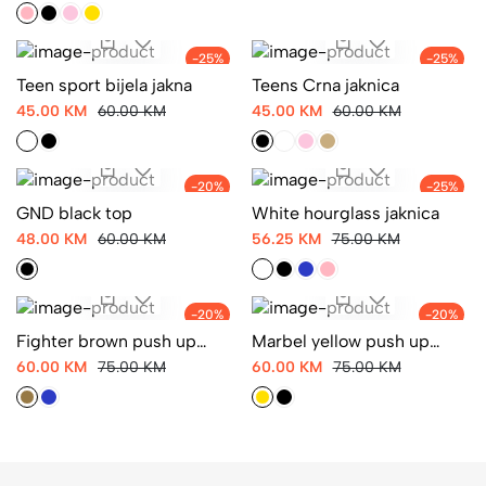
-25%
-25%
Teen sport bijela jakna
Teens Crna jaknica
45.00 KM
60.00 KM
45.00 KM
60.00 KM
-20%
-25%
GND black top
White hourglass jaknica
48.00 KM
60.00 KM
56.25 KM
75.00 KM
-20%
-20%
Fighter brown push up
Marbel yellow push up
tajice
tajice
60.00 KM
75.00 KM
60.00 KM
75.00 KM