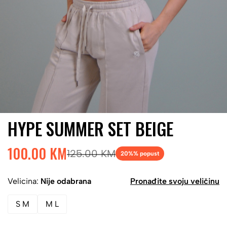
HYPE SUMMER SET BEIGE
100.00 KM
125.00 KM
20%
% popust
Velicina:
Nije odabrana
Pronađite svoju veličinu
S M
M L