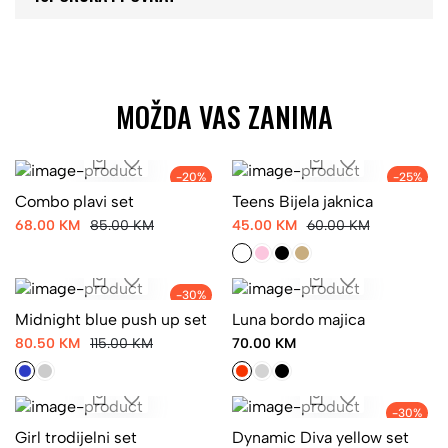
MOŽDA VAS ZANIMA
-20%
-25%
Combo plavi set
Teens Bijela jaknica
68.00 KM
85.00 KM
45.00 KM
60.00 KM
-30%
Midnight blue push up set
Luna bordo majica
80.50 KM
115.00 KM
70.00 KM
-30%
Girl trodijelni set
Dynamic Diva yellow set