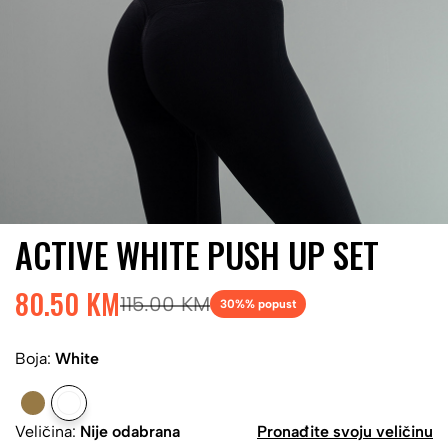
ACTIVE WHITE PUSH UP SET
80.50 KM
115.00 KM
30%
% popust
Boja:
White
Veličina:
Nije odabrana
Pronađite svoju veličinu