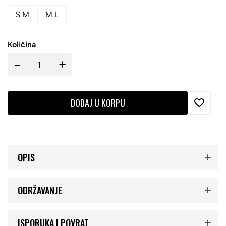
S M
M L
Količina
-
+
DODAJ U KORPU
OPIS
ODRŽAVANJE
ISPORUKA I POVRAT