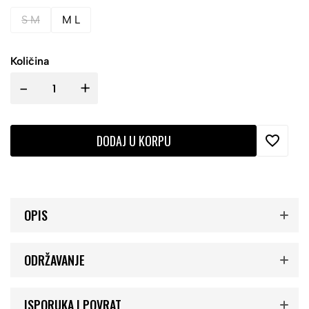
S M
M L
Količina
-
+
DODAJ U KORPU
OPIS
ODRŽAVANJE
ISPORUKA I POVRAT