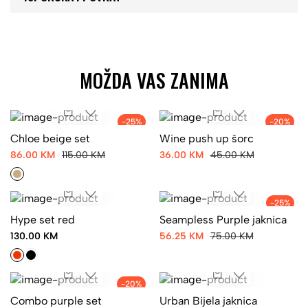
MOŽDA VAS ZANIMA
-25%
-20%
Chloe beige set
Wine push up šorc
86.00 KM
115.00 KM
36.00 KM
45.00 KM
-25%
Hype set red
Seampless Purple jaknica
130.00 KM
56.25 KM
75.00 KM
-20%
Combo purple set
Urban Bijela jaknica