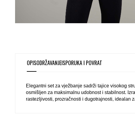
OPIS
ODRŽAVANJE
ISPORUKA I POVRAT
Elegantni set za vježbanje sadrži tajice visokog str
osmišljen za maksimalnu udobnost i stabilnost. Iz
rastezljivosti, prozračnosti i dugotrajnosti, idealan 