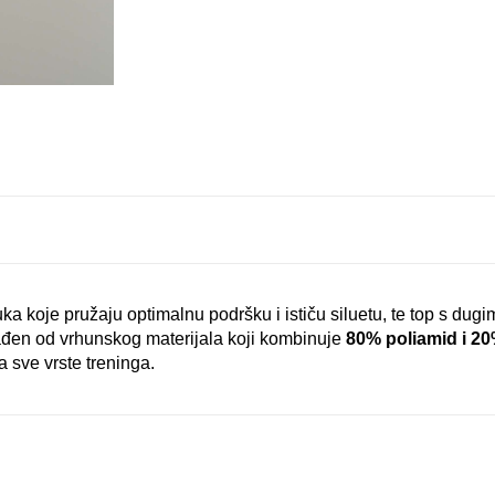
uka koje pružaju optimalnu podršku i ističu siluetu, te top s dug
rađen od vrhunskog materijala koji kombinuje
80% poliamid i 2
za sve vrste treninga.