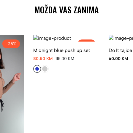
MOŽDA VAS ZANIMA
-25%
-30%
Midnight blue push up set
Do It tajice
80.50 KM
115.00 KM
60.00 KM