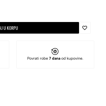
AJ U KORPU
Povrati robe
7 dana
od kupovine.