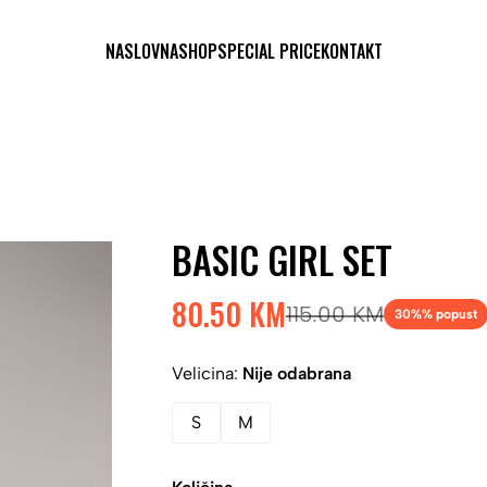
NASLOVNA
SHOP
SPECIAL PRICE
KONTAKT
BASIC GIRL SET
80.50 KM
115.00 KM
30%
% popust
Velicina:
Nije odabrana
S
M