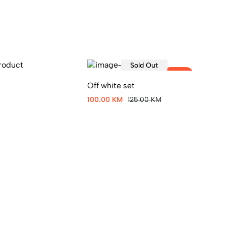
Sold Out
-20%
Off white set
Dy
100.00 KM
125.00 KM
80