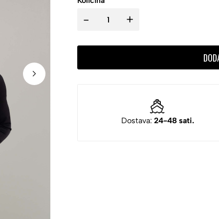
Količina
-
+
DOD
Dostava:
24-48 sati.