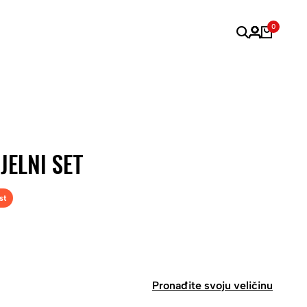
0
JELNI SET
st
Pronađite svoju veličinu