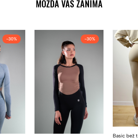
MOŽDA VAS ZANIMA
-30%
-30%
Basic bež t