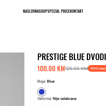
NASLOVNA
SHOP
SPECIAL PRICE
KONTAKT
PRESTIGE BLUE DVODI
100.00 KM
125.00 KM
20%
% popu
Boja:
Blue
Velicina:
Nije odabrana