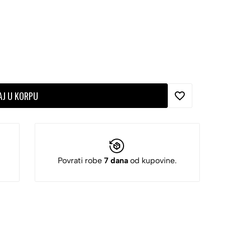
AJ U KORPU
Povrati robe
7 dana
od kupovine.