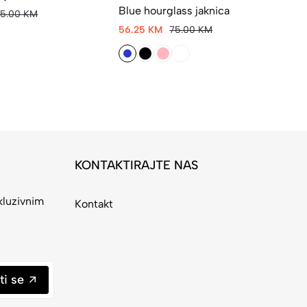
Blue hourglass jaknica
Fi
65.00 KM
56.25 KM
75.00 KM
45
KONTAKTIRAJTE NAS
kluzivnim
Kontakt
ti se