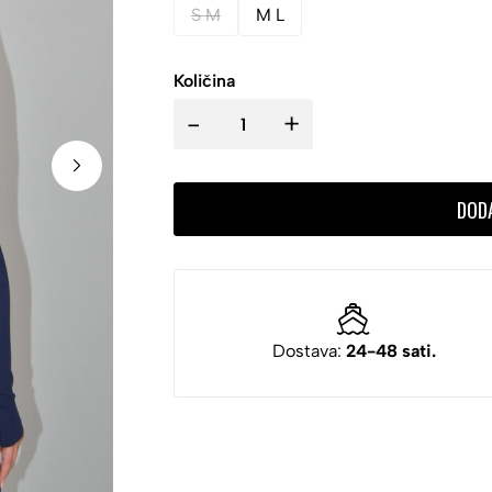
S M
M L
Količina
-
+
DOD
Dostava:
24-48 sati.