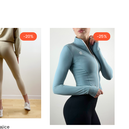
-20%
-25%
ajice