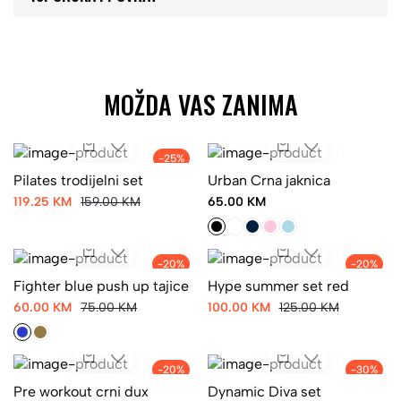
MOŽDA VAS ZANIMA
-25%
Pilates trodijelni set
Urban Crna jaknica
119.25 KM
159.00 KM
65.00 KM
-20%
-20%
Fighter blue push up tajice
Hype summer set red
60.00 KM
75.00 KM
100.00 KM
125.00 KM
-20%
-30%
Pre workout crni dux
Dynamic Diva set