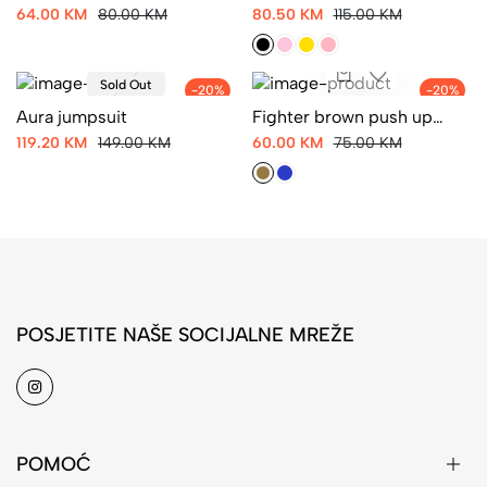
64.00 KM
80.00 KM
80.50 KM
115.00 KM
Sold Out
-20%
-20%
Aura jumpsuit
Fighter brown push up
tajice
119.20 KM
149.00 KM
60.00 KM
75.00 KM
POSJETITE NAŠE SOCIJALNE MREŽE
POMOĆ