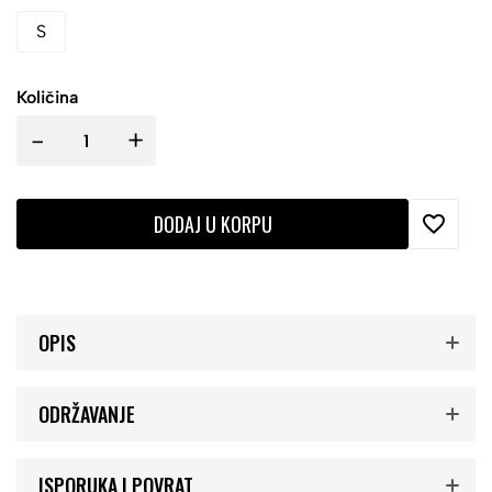
S
Količina
-
+
DODAJ U KORPU
OPIS
ODRŽAVANJE
ISPORUKA I POVRAT