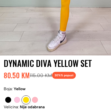
DYNAMIC DIVA YELLOW SET
80.50 KM
115.00 KM
30%
% popust
Boja:
Yellow
Velicina:
Nije odabrana