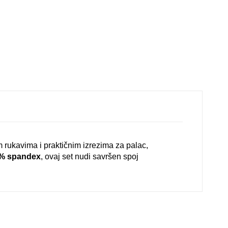
im rukavima i praktičnim izrezima za palac,
0% spandex
, ovaj set nudi savršen spoj