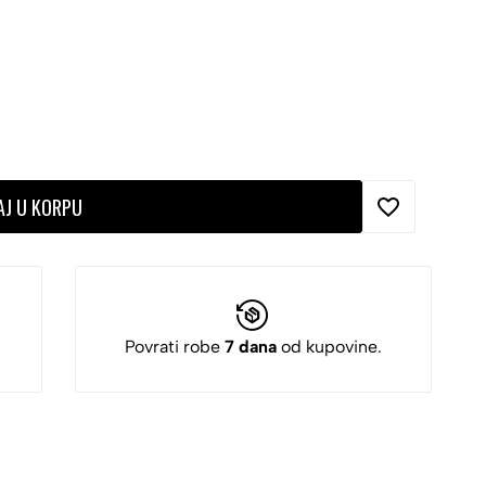
AJ U KORPU
Povrati robe
7 dana
od kupovine.