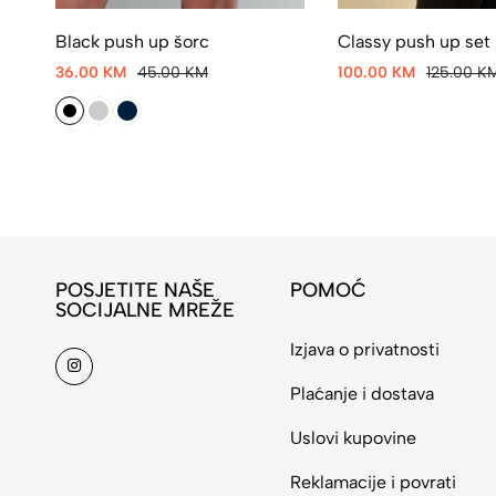
Black push up šorc
Classy push up set
36.00 KM
45.00 KM
100.00 KM
125.00 K
POSJETITE NAŠE
POMOĆ
SOCIJALNE MREŽE
Izjava o privatnosti
Plaćanje i dostava
Uslovi kupovine
Reklamacije i povrati