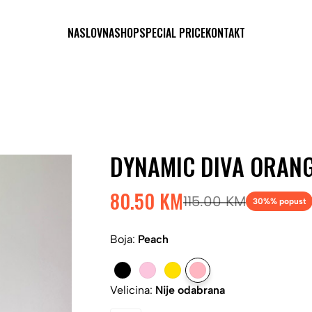
NASLOVNA
SHOP
SPECIAL PRICE
KONTAKT
DYNAMIC DIVA ORANG
80.50 KM
115.00 KM
30%
% popust
Boja:
Peach
Velicina:
Nije odabrana