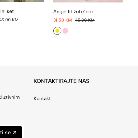
lni set
Angel fit žuti šorc
Ac
149.00 KM
31.50 KM
45.00 KM
80
KONTAKTIRAJTE NAS
kluzivnim
Kontakt
ti se