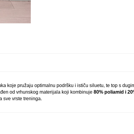
uka koje pružaju optimalnu podršku i ističu siluetu, te top s dug
rađen od vrhunskog materijala koji kombinuje
80% poliamid i 2
za sve vrste treninga.