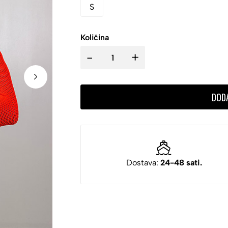
S
Količina
-
+
DOD
Dostava:
24-48 sati.