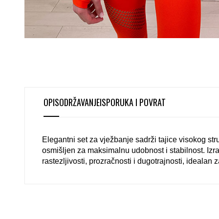
OPIS
ODRŽAVANJE
ISPORUKA I POVRAT
Elegantni set za vježbanje sadrži tajice visokog str
osmišljen za maksimalnu udobnost i stabilnost. Iz
rastezljivosti, prozračnosti i dugotrajnosti, idealan 