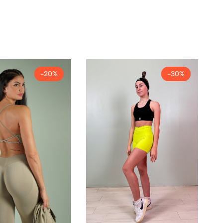
-20%
-30%