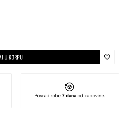
AJ U KORPU
Povrati robe
7 dana
od kupovine.