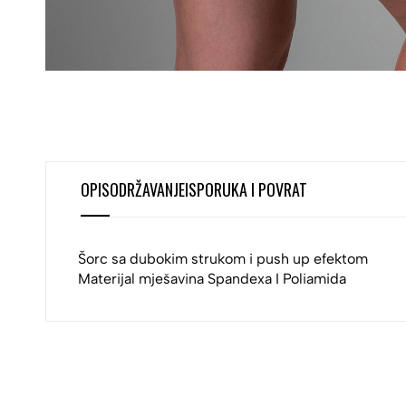
OPIS
ODRŽAVANJE
ISPORUKA I POVRAT
Šorc sa dubokim strukom i push up efektom
Materijal mješavina Spandexa I Poliamida