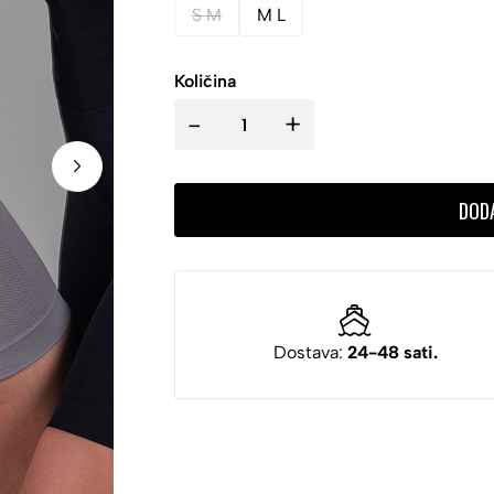
S M
M L
Količina
-
+
DOD
Dostava:
24-48 sati.