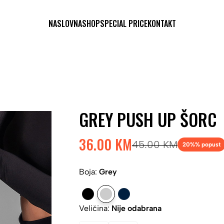
NASLOVNA
SHOP
SPECIAL PRICE
KONTAKT
GREY PUSH UP ŠORC
36.00 KM
45.00 KM
20%
% popust
Boja:
Grey
Veličina:
Nije odabrana