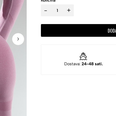
Količina
-
+
DOD
Dostava:
24-48 sati.