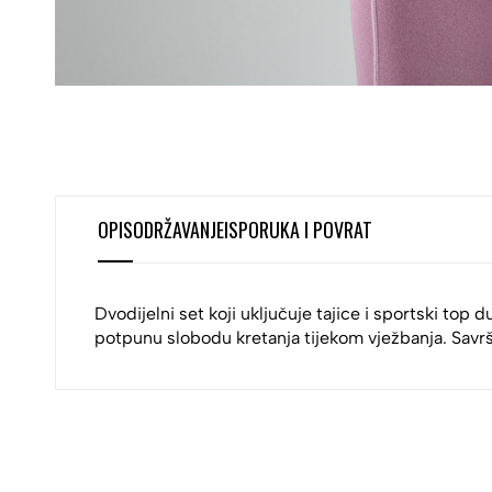
OPIS
ODRŽAVANJE
ISPORUKA I POVRAT
Dvodijelni set koji uključuje tajice i sportski top
potpunu slobodu kretanja tijekom vježbanja. Savrše