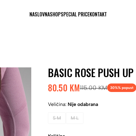
NASLOVNA
SHOP
SPECIAL PRICE
KONTAKT
BASIC ROSE PUSH UP
80.50 KM
115.00 KM
30%
% popust
Veličina:
Nije odabrana
S M
M L