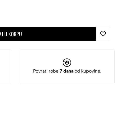
AJ U KORPU
Povrati robe
7 dana
od kupovine.