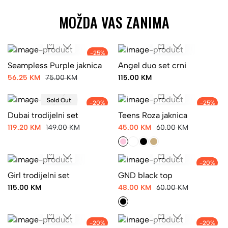
MOŽDA VAS ZANIMA
-25%
Seampless Purple jaknica
Angel duo set crni
56.25 KM
75.00 KM
115.00 KM
Sold Out
-20%
-25%
Dubai trodijelni set
Teens Roza jaknica
119.20 KM
149.00 KM
45.00 KM
60.00 KM
-20%
Girl trodijelni set
GND black top
115.00 KM
48.00 KM
60.00 KM
-20%
-20%