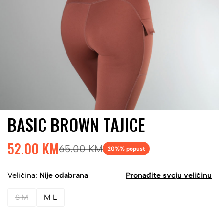
BASIC BROWN TAJICE
52.00 KM
65.00 KM
20%
% popust
Veličina:
Nije odabrana
Pronađite svoju veličinu
S M
M L