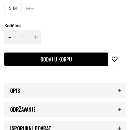
S M
M L
Količina
-
+
DODAJ U KORPU
OPIS
ODRŽAVANJE
ISPORUKA I POVRAT