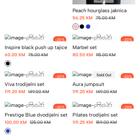
Peach hourglass jaknica
56.25 KM
75.00 KM
-20%
-30%
Inspire black push up tajice
Marbel set
60.00 KM
75.00 KM
80.50 KM
115.00 KM
Sold Out
-20%
-20%
Viva trodijelni set
Aura jumpsuit
119.20 KM
149.00 KM
119.20 KM
149.00 KM
-20%
-25%
Prestige Blue dvodijelni set
Pilates trodijelni set
100.00 KM
125.00 KM
119.25 KM
159.00 KM