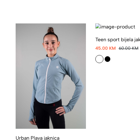
Teen sport bijela ja
45.00 KM
60.00 KM
Urban Plava jaknica