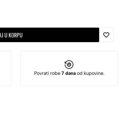
AJ U KORPU
Povrati robe
7 dana
od kupovine.