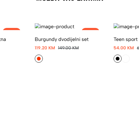
-25%
-20%
kna
Burgundy dvodijelni set
Teen sport 
119.20 KM
149.00 KM
54.00 KM