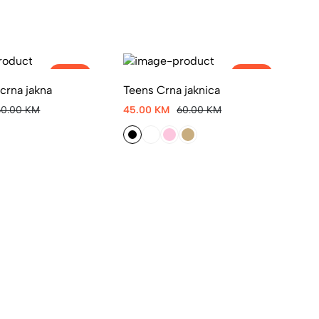
-10%
-25%
crna jakna
Teens Crna jaknica
Fi
60.00 KM
45.00 KM
60.00 KM
60