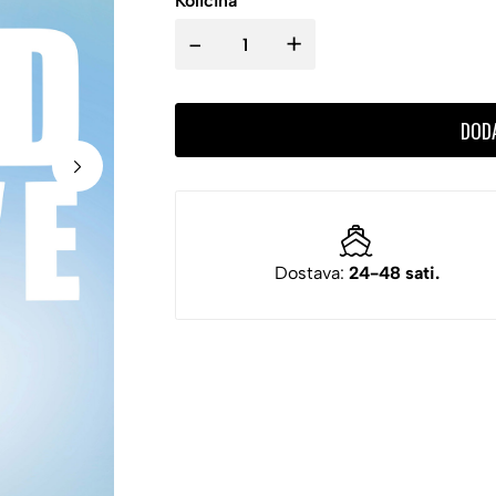
Količina
-
+
DOD
Dostava:
24-48 sati.