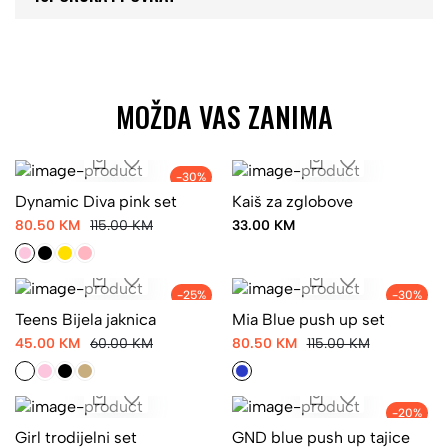
MOŽDA VAS ZANIMA
-30%
Dynamic Diva pink set
Kaiš za zglobove
80.50 KM
115.00 KM
33.00 KM
-25%
-30%
Teens Bijela jaknica
Mia Blue push up set
45.00 KM
60.00 KM
80.50 KM
115.00 KM
-20%
Girl trodijelni set
GND blue push up tajice