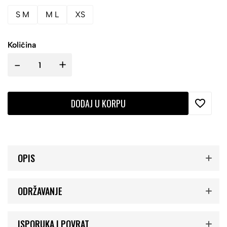
S M
M L
XS
Količina
-
+
DODAJ U KORPU
OPIS
ODRŽAVANJE
ISPORUKA I POVRAT