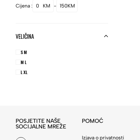
Cijena :
0
KM
-
150
KM
VELIČINA
S M
M L
L XL
POSJETITE NAŠE
POMOĆ
SOCIJALNE MREŽE
Izjava o privatnosti